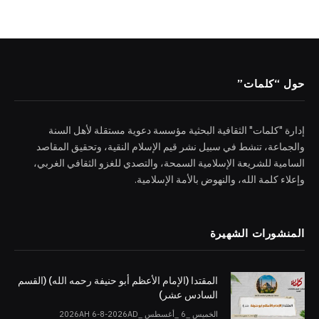
حول “كلمات”
إدارة "كلمات" الثقافية البحثية مؤسسة دعوية مستقلة لأهل السنة
والجماعة، تنشط في سبيل نشر قيم الإسلام النقية، وتحقيق المقاصد
السامية للشريعة الإسلامية السمحة، والتصدي للغزو الثقافي الغربي،
وإعلاء كلمة الله، والنهوض بالأمة الإسلامية.
المنشورات الشهيرة
المقتدا (الإمام الأعظم أبو حنيفة رحمه الله) (القسم
السادس عشر)
الخميس _6 _أغسطس _2026AH 6-8-2026AD