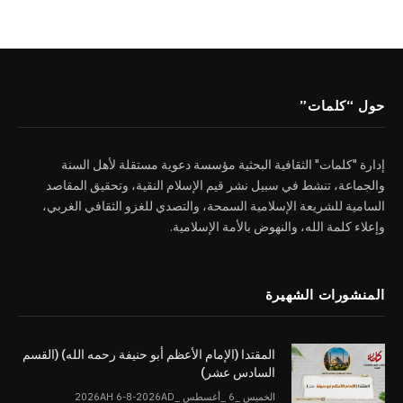
حول “كلمات”
إدارة "كلمات" الثقافية البحثية مؤسسة دعوية مستقلة لأهل السنة
والجماعة، تنشط في سبيل نشر قيم الإسلام النقية، وتحقيق المقاصد
السامية للشريعة الإسلامية السمحة، والتصدي للغزو الثقافي الغربي،
وإعلاء كلمة الله، والنهوض بالأمة الإسلامية.
المنشورات الشهيرة
المقتدا (الإمام الأعظم أبو حنيفة رحمه الله) (القسم
السادس عشر)
الخميس _6 _أغسطس _2026AH 6-8-2026AD