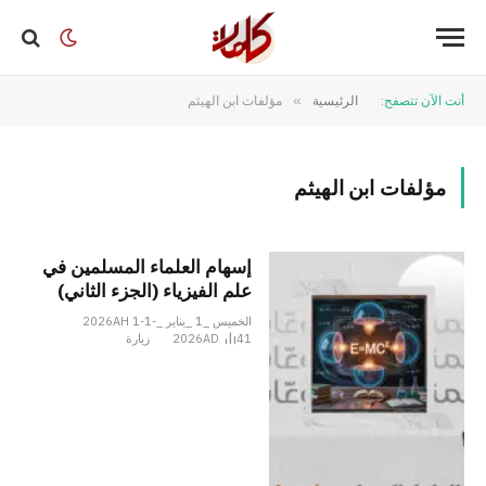
أنت الآن تتصفح:
الرئيسية
»
مؤلفات ابن الهيثم
مؤلفات ابن الهيثم
إسهام العلماء المسلمين في
علم الفيزياء (الجزء الثاني)
الخميس _1 _يناير _2026AH 1-1-
41
2026AD
زيارة