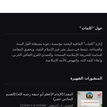
حول “كلمات”
إدارة "كلمات" الثقافية البحثية مؤسسة دعوية مستقلة لأهل السنة
والجماعة، تنشط في سبيل نشر قيم الإسلام النقية، وتحقيق المقاصد
السامية للشريعة الإسلامية السمحة، والتصدي للغزو الثقافي الغربي،
وإعلاء كلمة الله، والنهوض بالأمة الإسلامية.
المنشورات الشهيرة
المقتدا (الإمام الأعظم أبو حنيفة رحمه الله) (القسم
السادس عشر)
الخميس _6 _أغسطس _2026AH 6-8-2026AD