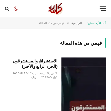
أنت الآن تتصفح:
الرئيسية
»
فهمي من هذه المقالة
فهمي من هذه المقالة
الاستشراق والمستشرقون
(الجزء الرابع والأخير)
الأثنين _15 _ديسمبر _2025AH 15-12-
6
2025AD
زيارة