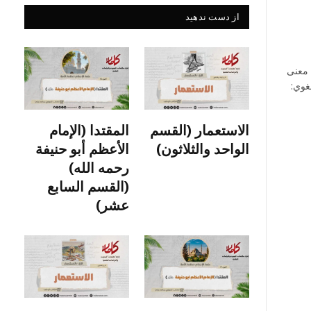
از دست ندهید
 معنى
غوي:
الاستعمار (القسم
المقتدا (الإمام
الواحد والثلاثون)
الأعظم أبو حنيفة
رحمه الله)
(القسم السابع
عشر)