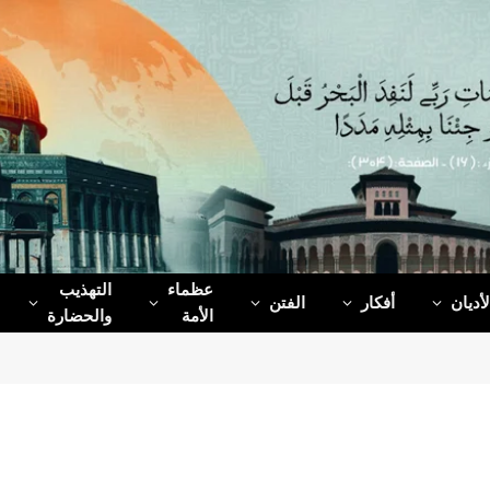
عظماء‌
التهذيب
لأديان
أفكار
الفتن
الأمة
والحضارة