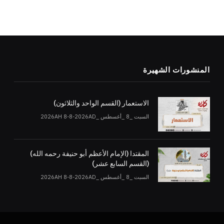
المنشورات الشهيرة
الاستعمار (القسم الواحد والثلاثون)
السبت _8 _أغسطس _2026AH 8-8-2026AD
المقتدا (الإمام الأعظم أبو حنيفة رحمه الله)
(القسم السابع عشر)
السبت _8 _أغسطس _2026AH 8-8-2026AD