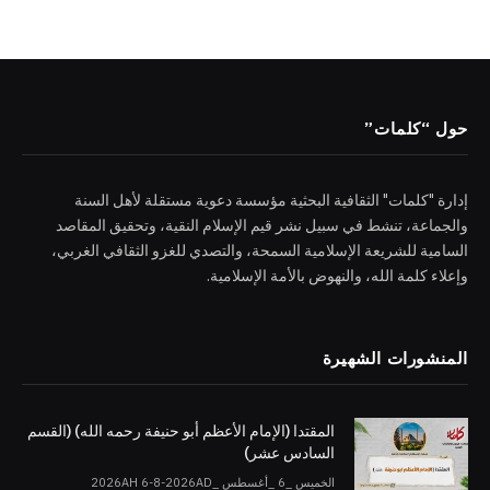
حول “كلمات”
إدارة "كلمات" الثقافية البحثية مؤسسة دعوية مستقلة لأهل السنة
والجماعة، تنشط في سبيل نشر قيم الإسلام النقية، وتحقيق المقاصد
السامية للشريعة الإسلامية السمحة، والتصدي للغزو الثقافي الغربي،
وإعلاء كلمة الله، والنهوض بالأمة الإسلامية.
المنشورات الشهيرة
المقتدا (الإمام الأعظم أبو حنيفة رحمه الله) (القسم
السادس عشر)
الخميس _6 _أغسطس _2026AH 6-8-2026AD