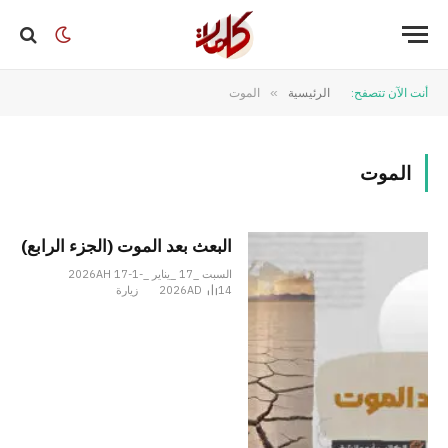
أنت الآن تتصفح:
الرئيسية
»
الموت
الموت
البعث بعد الموت (الجزء الرابع)
السبت _17 _يناير _2026AH 17-1-
14
2026AD
زيارة