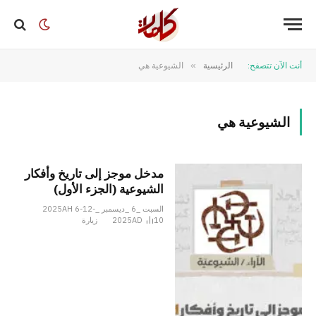
أنت الآن تتصفح:
الرئيسية
»
الشيوعية هي
الشيوعية هي
مدخل موجز إلى تاريخ وأفكار
الشيوعية (الجزء الأول)
السبت _6 _ديسمبر _2025AH 6-12-
10
2025AD
زيارة