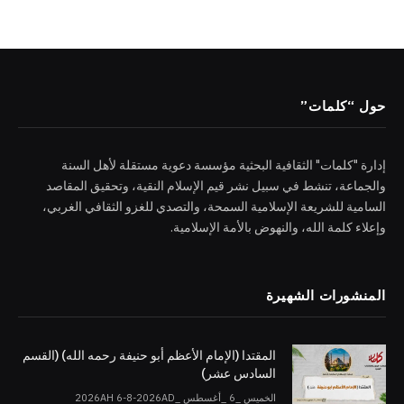
حول “كلمات”
إدارة "كلمات" الثقافية البحثية مؤسسة دعوية مستقلة لأهل السنة
والجماعة، تنشط في سبيل نشر قيم الإسلام النقية، وتحقيق المقاصد
السامية للشريعة الإسلامية السمحة، والتصدي للغزو الثقافي الغربي،
وإعلاء كلمة الله، والنهوض بالأمة الإسلامية.
المنشورات الشهيرة
المقتدا (الإمام الأعظم أبو حنيفة رحمه الله) (القسم
السادس عشر)
الخميس _6 _أغسطس _2026AH 6-8-2026AD