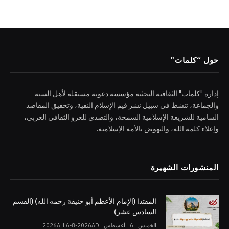
حول “كلمات”
إدارة "كلمات" الثقافية البحثية مؤسسة دعوية مستقلة لأهل السنة
والجماعة، تنشط في سبيل نشر قيم الإسلام النقية، وتحقيق المقاصد
السامية للشريعة الإسلامية السمحة، والتصدي للغزو الثقافي الغربي،
وإعلاء كلمة الله، والنهوض بالأمة الإسلامية.
المنشورات الشهيرة
المقتدا (الإمام الأعظم أبو حنيفة رحمه الله) (القسم
السادس عشر)
الخميس _6 _أغسطس _2026AH 6-8-2026AD