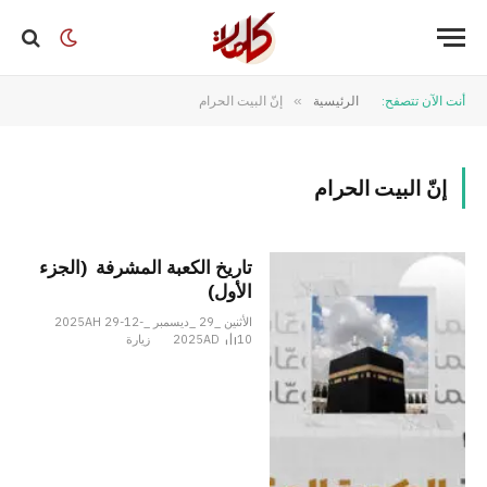
أنت الآن تتصفح:
الرئيسية
»
إنّ البيت الحرام
إنّ البيت الحرام
تاریخ الكعبة المشرفة (الجزء
الأول)
الأثنين _29 _ديسمبر _2025AH 29-12-
10
2025AD
زيارة