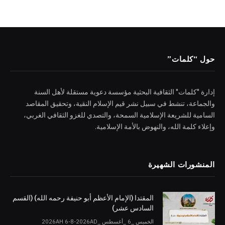
حول “كلمات”
إدارة "كلمات" الثقافية البحثية مؤسسة دعوية مستقلة لأهل السنة
والجماعة، تنشط في سبيل نشر قيم الإسلام النقية، وتحقيق المقاصد
السامية للشريعة الإسلامية السمحة، والتصدي للغزو الثقافي الغربي،
وإعلاء كلمة الله، والنهوض بالأمة الإسلامية.
المنشورات الشهيرة
المقتدا (الإمام الأعظم أبو حنيفة رحمه الله) (القسم
السادس عشر)
الخميس _6 _أغسطس _2026AH 6-8-2026AD