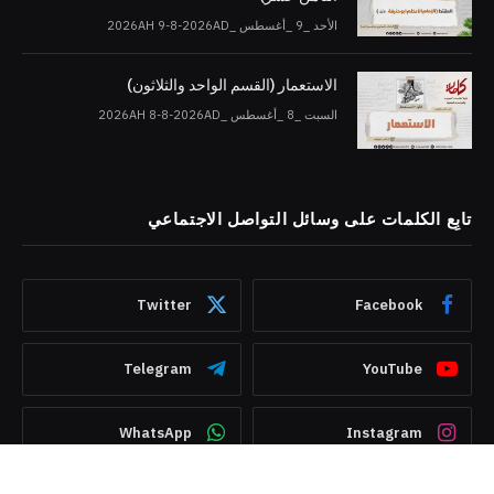
الأحد _9 _أغسطس _2026AH 9-8-2026AD
الاستعمار (القسم الواحد والثلاثون)
السبت _8 _أغسطس _2026AH 8-8-2026AD
تابِع الكلمات على وسائل التواصل الاجتماعي
Twitter
Facebook
Telegram
YouTube
WhatsApp
Instagram