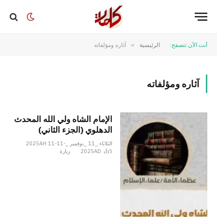
أنت الآن تتصفح:
الرئيسية
»
آثاره ومؤلفاته
آثاره ومؤلفاته
الإمام الشاه ولي الله المحدث
الدهلوي (الجزء الثاني)
الثلاثاء _11 _نوفمبر _2025AH 11-11-
5
2025AD
زيارة