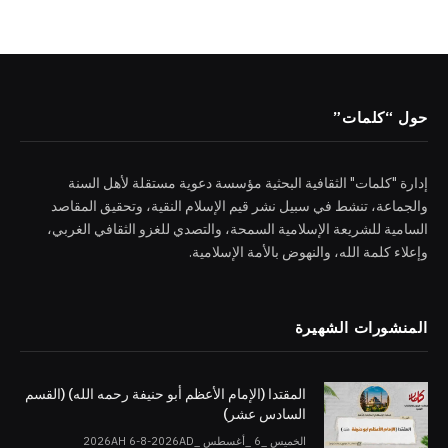
حول “كلمات”
إدارة "كلمات" الثقافية البحثية مؤسسة دعوية مستقلة لأهل السنة
والجماعة، تنشط في سبيل نشر قيم الإسلام النقية، وتحقيق المقاصد
السامية للشريعة الإسلامية السمحة، والتصدي للغزو الثقافي الغربي،
وإعلاء كلمة الله، والنهوض بالأمة الإسلامية.
المنشورات الشهيرة
المقتدا (الإمام الأعظم أبو حنيفة رحمه الله) (القسم
السادس عشر)
الخميس _6 _أغسطس _2026AH 6-8-2026AD