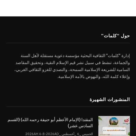
حول “كلمات”
إدارة "كلمات" الثقافية البحثية مؤسسة دعوية مستقلة لأهل السنة
والجماعة، تنشط في سبيل نشر قيم الإسلام النقية، وتحقيق المقاصد
السامية للشريعة الإسلامية السمحة، والتصدي للغزو الثقافي الغربي،
وإعلاء كلمة الله، والنهوض بالأمة الإسلامية.
المنشورات الشهيرة
المقتدا (الإمام الأعظم أبو حنيفة رحمه الله) (القسم
السادس عشر)
الخميس _6 _أغسطس _2026AH 6-8-2026AD