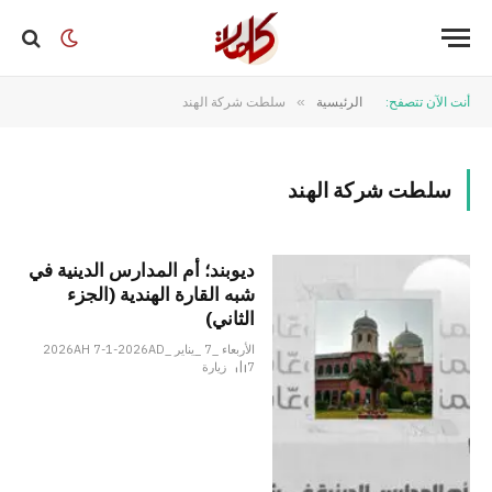
أنت الآن تتصفح:
الرئيسية
»
سلطت شركة الهند
سلطت شركة الهند
ديوبند؛ أم المدارس الدينية في
شبه القارة الهندية (الجزء
الثاني)
الأربعاء _7 _يناير _2026AH 7-1-2026AD
7
زيارة