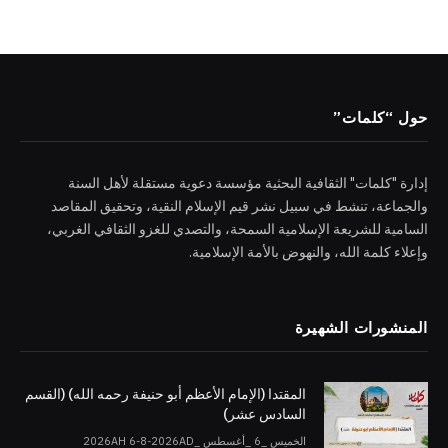
حول “كلمات”
إدارة "كلمات" الثقافية البحثية مؤسسة دعوية مستقلة لأهل السنة
والجماعة، تنشط في سبيل نشر قيم الإسلام النقية، وتحقيق المقاصد
السامية للشريعة الإسلامية السمحة، والتصدي للغزو الثقافي الغربي،
وإعلاء كلمة الله، والنهوض بالأمة الإسلامية.
المنشورات الشهيرة
المقتدا (الإمام الأعظم أبو حنيفة رحمه الله) (القسم
السادس عشر)
الخميس _6 _أغسطس _2026AH 6-8-2026AD