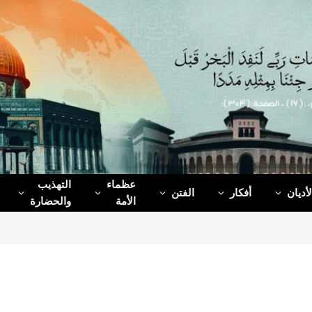
عظماء‌
التهذيب
لأديان
أفكار
الفتن
الأمة
والحضارة