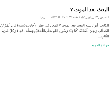
البعث بعد الموت ٧
الخميس _22 _يناير _2026AH 22-1-2026AD
6
زيارة
الكاتب: أبوعائشة البعث بعد الموت ٧ المعاد في نظر الأحاديث(تتمة) قَالَ عُمَرُ بْنُ
الخَطَّابِ رَضِيَ‌اللَّهُ‌عَنْهُ: كُنَّا عِنْدَ رَسُولِ اللهِ صَلَّى‌اللَّهُ‌عَلَيْهِ‌وَسَلَّمَ، فَجَاءَ رَجُلٌ شَدِيدُ 
الثِّيَابِ…
قراءة المزيد