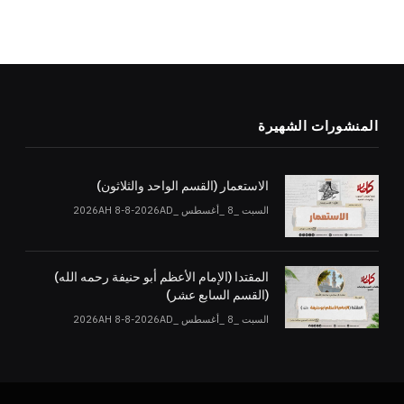
المنشورات الشهيرة
الاستعمار (القسم الواحد والثلاثون)
السبت _8 _أغسطس _2026AH 8-8-2026AD
المقتدا (الإمام الأعظم أبو حنيفة رحمه الله)
(القسم السابع عشر)
السبت _8 _أغسطس _2026AH 8-8-2026AD