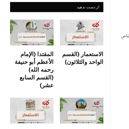
از دست ندهید
بَيَاضِ
الاستعمار (القسم
المقتدا (الإمام
الواحد والثلاثون)
الأعظم أبو حنيفة
رحمه الله)
(القسم السابع
عشر)