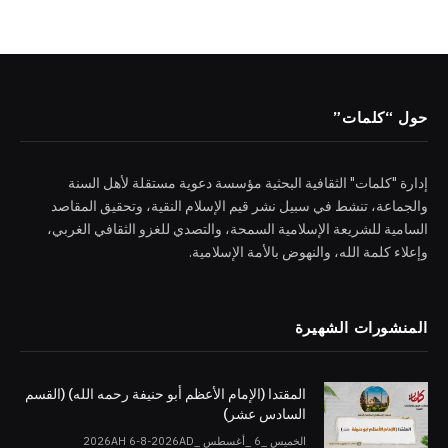
حول “كلمات”
إدارة "كلمات" الثقافية البحثية مؤسسة دعوية مستقلة لأهل السنة
والجماعة، تنشط في سبيل نشر قيم الإسلام النقية، وتحقيق المقاصد
السامية للشريعة الإسلامية السمحة، والتصدي للغزو الثقافي الغربي،
وإعلاء كلمة الله، والنهوض بالأمة الإسلامية.
المنشورات الشهيرة
المقتدا (الإمام الأعظم أبو حنيفة رحمه الله) (القسم
السادس عشر)
الخميس _6 _أغسطس _2026AH 6-8-2026AD