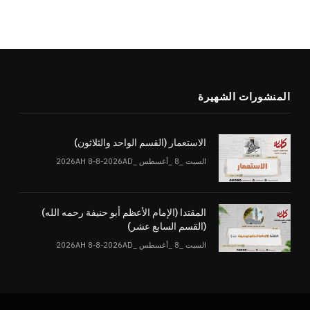
المنشورات الشهيرة
الاستعمار (القسم الواحد والثلاثون)
السبت _8 _أغسطس _2026AH 8-8-2026AD
المقتدا (الإمام الأعظم أبو حنيفة رحمه الله)
(القسم السابع عشر)
السبت _8 _أغسطس _2026AH 8-8-2026AD