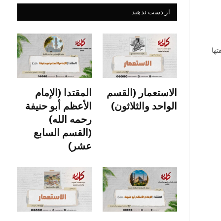
از دست ندهید
تها
الاستعمار (القسم
المقتدا (الإمام
الواحد والثلاثون)
الأعظم أبو حنيفة
رحمه الله)
(القسم السابع
عشر)