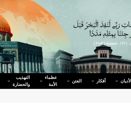
عظماء‌
التهذيب
لأديان
أفكار
الفتن
الأمة
والحضارة