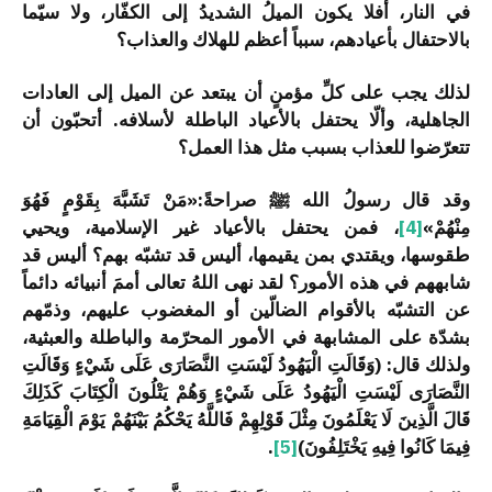
في النار، أفلا يكون الميلُ الشديدُ إلى الكفّار، ولا سيّما
بالاحتفال بأعيادهم، سبباً أعظم للهلاك والعذاب؟
لذلك يجب على كلِّ مؤمنٍ أن يبتعد عن الميل إلى العادات
الجاهلية، وألّا يحتفل بالأعياد الباطلة لأسلافه. أتحبّون أن
تتعرّضوا للعذاب بسبب مثل هذا العمل؟
وقد قال رسولُ الله ﷺ صراحةً:«مَنْ تَشَبَّهَ بِقَوْمٍ فَهُوَ
مِنْهُمْ»
[4]
، فمن يحتفل بالأعياد غير الإسلامية، ويحيي
طقوسها، ويقتدي بمن يقيمها، أليس قد تشبّه بهم؟ أليس قد
شابههم في هذه الأمور؟ لقد نهى اللهُ تعالى أممَ أنبيائه دائماً
عن التشبّه بالأقوام الضالّين أو المغضوب عليهم، وذمّهم
بشدّة على المشابهة في الأمور المحرّمة والباطلة والعبثية،
ولذلك قال: (وَقَالَتِ الْيَهُودُ لَيْسَتِ النَّصَارَى عَلَى شَيْءٍ وَقَالَتِ
النَّصَارَى لَيْسَتِ الْيَهُودُ عَلَى شَيْءٍ وَهُمْ يَتْلُونَ الْكِتَابَ كَذَلِكَ
قَالَ الَّذِينَ لَا يَعْلَمُونَ مِثْلَ قَوْلِهِمْ فَاللَّهُ يَحْكُمُ بَيْنَهُمْ يَوْمَ الْقِيَامَةِ
فِيمَا كَانُوا فِيهِ يَخْتَلِفُونَ)
[5]
.