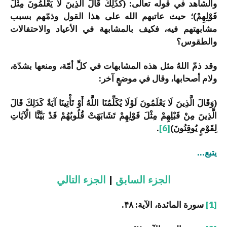
والشاهد في قوله تعالى: (كَذَلِكَ قَالَ الَّذِينَ لَا يَعْلَمُونَ مِثْلَ
قَوْلِهِمْ)؛ حيث عاتبهم الله على هذا القول وذمّهم بسبب
مشابهتهم فيه، فكيف بالمشابهة في الأعياد والاحتفالات
والطقوس؟
وقد ذمّ اللهُ مثل هذه المشابهات في كلِّ أمّة، ومنعها بشدّة،
ولام أصحابها، وقال في موضعٍ آخر:
(وَقَالَ الَّذِينَ لَا يَعْلَمُونَ لَوْلَا يُكَلِّمُنَا اللَّهُ أَوْ تَأْتِينَا آيَةٌ كَذَلِكَ قَالَ
الَّذِينَ مِنْ قَبْلِهِمْ مِثْلَ قَوْلِهِمْ تَشَابَهَتْ قُلُوبُهُمْ قَدْ بَيَّنَّا الْآيَاتِ
لِقَوْمٍ يُوقِنُونَ)
[6]
.
يتبع…
الجزء السابق
|
الجزء التالي
[1]
سورة المائدة، الآية: ۴۸.