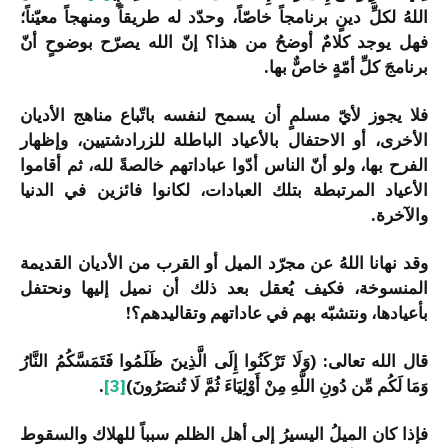
اللهُ لكلِّ دينٍ برنامجاً خاصّاً، وحدّد له طريقاً ومنهجاً معيّناً؛
فهل يوجد كلامٌ أوضحُ من هذا؟ إنّ الله يصرّح بوضوحٍ أنّ
برنامجَ كلِّ أمّةٍ خاصٌّ بها.
فلا يجوز لأيّ مسلمٍ أن يسمح لنفسه باتّباع مناهج الأديان
الأخرى، أو الاحتفال بالأعياد الباطلة للزرادشتيين، وإظهار
الفرح بها، ولو أنّ الناس أدّوا عباداتهم خالصةً لله، ثم أقاموا
الأعياد المرتبطة بتلك العبادات، لكانوا فائزين في الدنيا
والآخرة.
وقد نهانا اللهُ عن مجرّد الميل أو القرب من الأديان القديمة
المنسوخة، فكيف يُعقل بعد ذلك أن نميل إليها ونحتفل
بأعيادها، ونتشبّه بهم في عاداتهم وتقاليدهم؟!
قال الله تعالى: (وَلَا تَرْكَنُوا إِلَى الَّذِينَ ظَلَمُوا فَتَمَسَّكُمُ النَّارُ
وَمَا لَكُم مِّن دُونِ اللَّهِ مِنْ أَوْلِيَاءَ ثُمَّ لَا تُنصَرُونَ)
[3]
.
فإذا كان الميلُ اليسيرُ إلى أهل الظلم سبباً للهلاك والسقوط