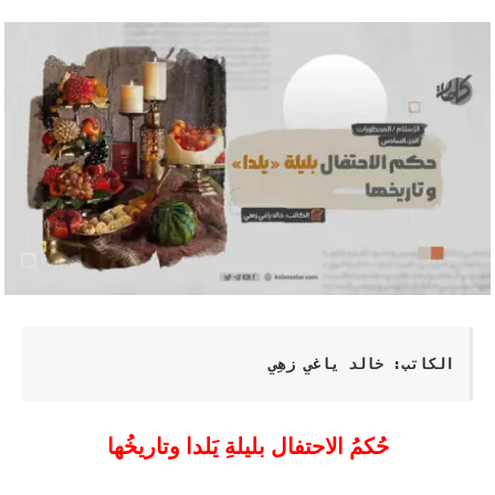
الكاتب: خالد ياغي ‌زهِي
حُكمُ الاحتفال بليلةِ يَلدا وتاريخُها