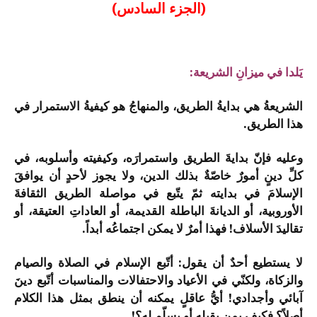
(الجزء السادس)
يَلدا في ميزانِ الشريعة:
الشريعةُ هي بدايةُ الطريق، والمنهاجُ هو كيفيةُ الاستمرار في
هذا الطريق.
وعليه فإنّ بدايةَ الطريق واستمرارَه، وكيفيته وأسلوبه، في
كلِّ دينٍ أمورٌ خاصّةٌ بذلك الدين، ولا يجوز لأحدٍ أن يوافقَ
الإسلامَ في بدايته ثمّ يتّبع في مواصلة الطريق الثقافةَ
الأوروبية، أو الديانةَ الباطلة القديمة، أو العاداتِ العتيقة، أو
تقاليدَ الأسلاف! فهذا أمرٌ لا يمكن اجتماعُه أبداً.
لا يستطيع أحدٌ أن يقول: أتّبع الإسلام في الصلاة والصيام
والزكاة، ولكنّي في الأعياد والاحتفالات والمناسبات أتّبع دينَ
آبائي وأجدادي! أيُّ عاقلٍ يمكنه أن ينطق بمثل هذا الكلام
أصلاً؟ فكيف بمن يقبله أو يسلّم له؟!