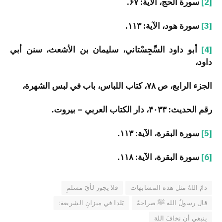
[2]
سورة الحج، الآية: ۶۷.
[3]
سورة هود، الآية: ۱۱۳.
[4]
أبو داود السِّجِسْتاني، سليمان بن الأشعث، سنن أبي
داود،
الجزء الرابع، ص ۷۸، كتاب اللباس، باب في لبس الشهرة،
رقم الحديث: ۴۰۳۳، دار الكتاب العربي – بيروت.
[5]
سورة البقرة، الآية: ۱۱۳.
[6]
سورة البقرة، الآية: ۱۱۸.
ذمّ اللهُ مثل هذه المشابهات
فلا يجوز لأيّ مسلمٍ
قال رسولُ الله ﷺ صراحةً
يَلدا في ميزانِ الشريعة:
ينبغي أن نخافَ اللهَ