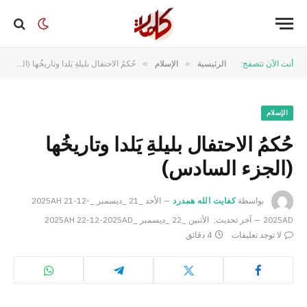
أنت الآن تتصفح:
الرئيسية
»
الإسلام
»
حُكمُ الاحتفال بليلةِ يَلدا وتاريخُها (الجزء السادس)
الإسلام
حُكمُ الاحتفال بليلةِ يَلدا وتاريخُها
(الجزء السادس)
بواسطة
كفايت الله همدرد
الأحد _21 _ديسمبر _2025AH 21-12-
2025AD
آخر تحديث:
الأثنين _22 _ديسمبر _2025AH 22-12-2025AD
لا توجد تعليقات
4 دقائق