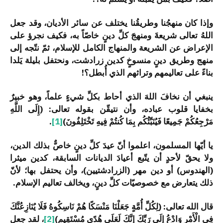
وإذا كان منهجُنا وطريقُنا يختلف عن سائر الأديان، وقد جعل
اللهُ تعالى شريعةَ ومنهجَ كلِّ دينٍ خاصّاً به، فكيف نجرؤ على
الإعراض عن الشريعة والمنهاج الكامل للإسلام، ثمّ نتّجه إلى
منهج وطريق دينٍ منسوخٍ كدين زرادشت، ونحتفل بليلة يَلدا
بناءً على تعاليمهم وتراثهم الذي أُبطل؟!
ينبغي أن نخافَ اللهَ الذي أحاط بكلِّ شيءٍ علماً، وهو خبيرٌ
بخفايا قلوب عباده، وأن نتيقّن بقوله تعالى: (إِلَى اللَّهِ
مَرْجِعُكُمْ جَمِيعًا فَيُنَبِّئُكُم بِمَا كُنتُمْ فِيهِ تَخْتَلِفُونَ)
[1]
.
يا أيّها المسلمون، اعلموا أنّ عيدَ كلِّ دينٍ خاصٌّ بذلك الدين،
ولا يحقّ لأحدٍ أن يتّبع أعيادَ الديانات السابقة، كدين ميثرا
(الهندوس) أو دين مهر (الزرادشتيين)، وأن يحتفل بها؛ لأنّ
ذلك يتعارض مع خصوصيّات كلِّ دينٍ، ويخالف تعاليم الإسلام.
قال الله تعالى: (لِكُلِّ أُمَّةٍ جَعَلْنَا مَنْسَكًا هُمْ نَاسِكُوهُ فَلَا يُنَازِعُنَّكَ
فِي الْأَمْرِ وَادْعُ إِلَى رَبِّكَ إِنَّكَ لَعَلَى هُدًى مُسْتَقِيمٍ)
[2]
، لقد جعل