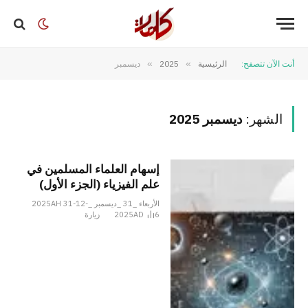
أنت الآن تتصفح:
الرئيسية
»
2025
»
ديسمبر
الشهر:
ديسمبر 2025
إسهام العلماء المسلمين في
علم الفيزياء (الجزء الأول)
الأربعاء _31 _ديسمبر _2025AH 31-12-
6
2025AD
زيارة