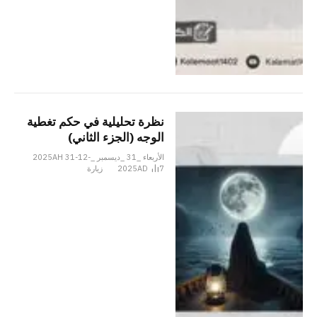
نظرة تحليلية في حكم تغطية
الوجه (الجزء الثاني)
الأربعاء _31 _ديسمبر _2025AH 31-12-
7
2025AD
زيارة