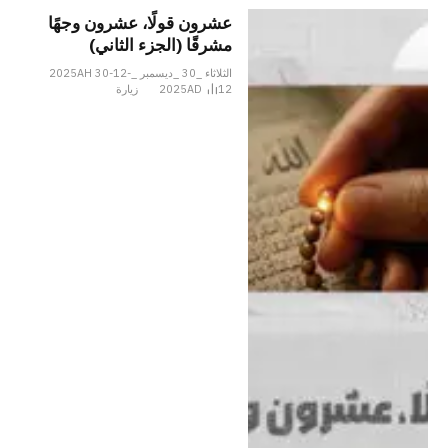
عشرون قولًا، عشرون وجهًا
مشرقًا (الجزء الثاني)
الثلاثاء _30 _ديسمبر _2025AH 30-12-
12
2025AD
زيارة