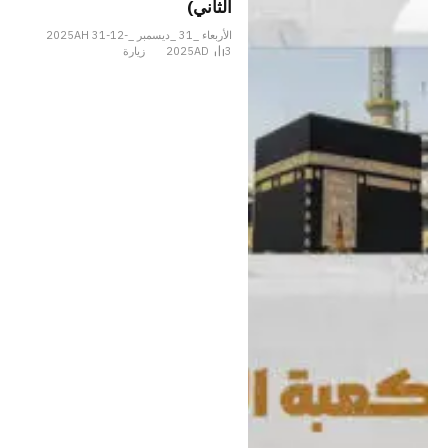
الثاني)
الأربعاء _31 _ديسمبر _2025AH 31-12-
3
2025AD
زيارة