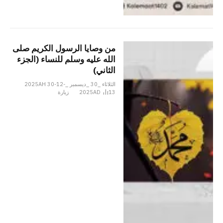
من وصايا الرسول الكريم صلى
الله عليه وسلم للنساء (الجزء
الثاني)
الثلاثاء _30 _ديسمبر _2025AH 30-12-
13
2025AD
زيارة