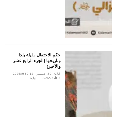
حكم الاحتفال بـليلة يلدا
وتاريخها (الجزء الرابع عشر
والأخير)
الثلاثاء _30 _ديسمبر _2025AH 30-12-
18
2025AD
زيارة