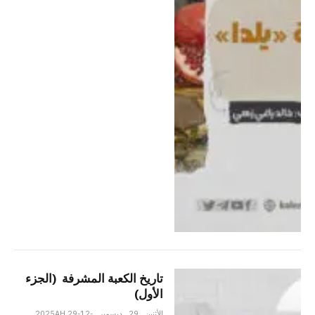
تاریخ الكعبة المشرفة (الجزء
الأول)
الأثنين _29 _ديسمبر _2025AH 29-12-