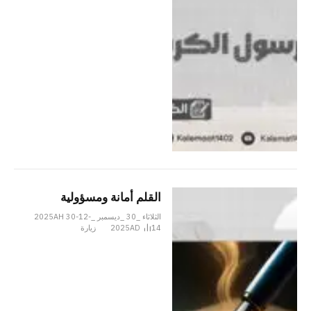
القلم أمانة ومسؤولية
الثلاثاء _30 _ديسمبر _2025AH 30-12-
14
2025AD
زيارة