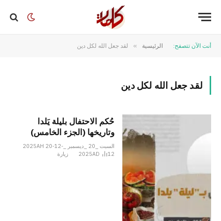
أنت الآن تتصفح:
الرئيسية
»
لقد جعل الله لكل دين
لقد جعل الله لكل دين
حُكم الاحتفال بليلة يَلدا
وتاريخها (الجزء الخامس)
السبت _20 _ديسمبر _2025AH 20-12-
12
2025AD
زيارة