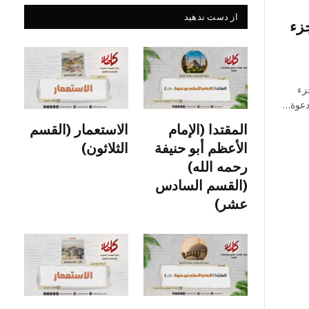
از دست ندهید
جزء
زء
لدعوة…
المقتدا (الإمام
الاستعمار (القسم
الأعظم أبو حنيفة
الثلاثون)
رحمه الله)
(القسم السادس
عشر)