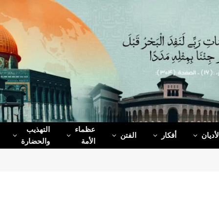
عظماء‌
التهذيب
لأديان
أفكار
الفتن
الأمة
والحضارة