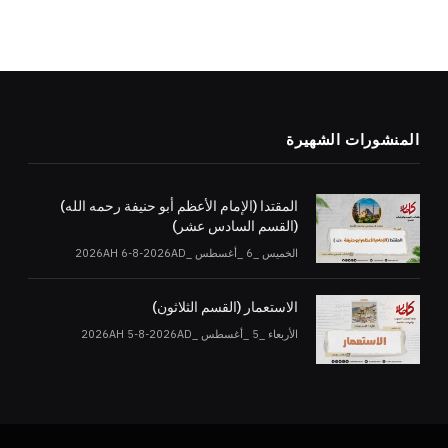
المنشورات الشهيرة
المقتدا (الإمام الأعظم أبو حنيفة رحمه الله)
(القسم السادس عشر)
الخميس _6 _أغسطس _2026AH 6-8-2026AD
الاستعمار (القسم الثلاثون)
الأربعاء _5 _أغسطس _2026AH 5-8-2026AD