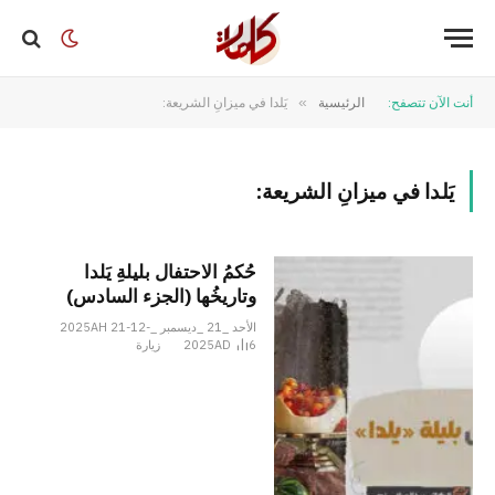
أنت الآن تتصفح:
الرئيسية
»
يَلدا في ميزانِ الشريعة:
يَلدا في ميزانِ الشريعة:
حُكمُ الاحتفال بليلةِ يَلدا
وتاريخُها (الجزء السادس)
الأحد _21 _ديسمبر _2025AH 21-12-
6
2025AD
زيارة