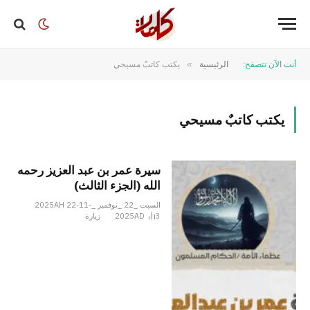
أنت الآن تتصفح:
الرئيسية
»
يكتب كاتبٌ مسيحي
يكتب كاتبٌ مسيحي
سيرة عمر بن عبد العزيز رحمه
الله (الجزء الثالث)
السبت _22 _نوفمبر _2025AH 22-11-
3
2025AD
زيارة