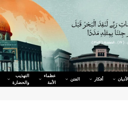
عظماء‌
التهذيب
لأديان
أفكار
الفتن
الأمة
والحضارة