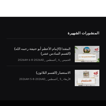
المنشورات الشهيرة
المقتدا (الإمام الأعظم أبو حنيفة رحمه الله)
(القسم السادس عشر)
الخميس _6 _أغسطس _2026AH 6-8-2026AD
الاستعمار (القسم الثلاثون)
الأربعاء _5 _أغسطس _2026AH 5-8-2026AD