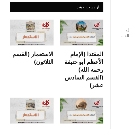
از دست ندهید
ل
الة…
المقتدا (الإمام
الاستعمار (القسم
الأعظم أبو حنيفة
الثلاثون)
رحمه الله)
(القسم السادس
عشر)