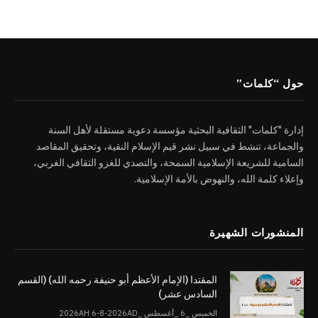
حول “كلمات”
إدارة "كلمات" الثقافية البحثية مؤسسة دعوية مستقلة لأهل السنة
والجماعة، تنشط في سبيل نشر قيم الإسلام النقية، وتحقيق المقاصد
السامية للشريعة الإسلامية السمحة، والتصدي للغزو الثقافي الغربي،
وإعلاء كلمة الله، والنهوض بالأمة الإسلامية.
المنشورات الشهيرة
المقتدا (الإمام الأعظم أبو حنيفة رحمه الله) (القسم
السادس عشر)
الخميس _6 _أغسطس _2026AH 6-8-2026AD