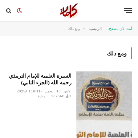
أنت الآن تتصفح:
الرئيسية
»
ومع ذلك
ومع ذلك
السيرة العلمية للإمام الترمذي
رحمه الله (الجزء الثاني)
الأثنين _10 _نوفمبر _2025AH 10-11-
3
2025AD
زيارة