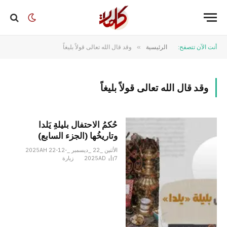
أنت الآن تتصفح:
الرئيسية
»
وقد قال الله تعالى قولاً بليغاً
وقد قال الله تعالى قولاً بليغاً
حُكمُ الاحتفال بليلةِ يَلدا
وتاريخُها (الجزء السابع)
الأثنين _22 _ديسمبر _2025AH 22-12-
7
2025AD
زيارة