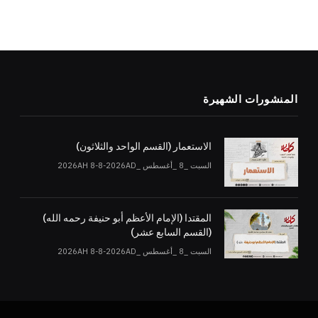
المنشورات الشهيرة
الاستعمار (القسم الواحد والثلاثون)
السبت _8 _أغسطس _2026AH 8-8-2026AD
المقتدا (الإمام الأعظم أبو حنيفة رحمه الله)
(القسم السابع عشر)
السبت _8 _أغسطس _2026AH 8-8-2026AD