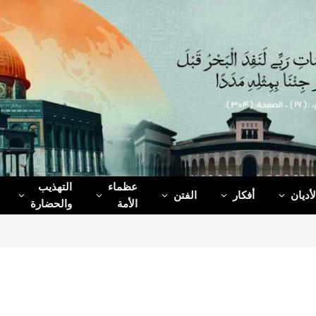
عظماء‌
التهذيب
لأديان
أفكار
الفتن
الأمة
والحضارة