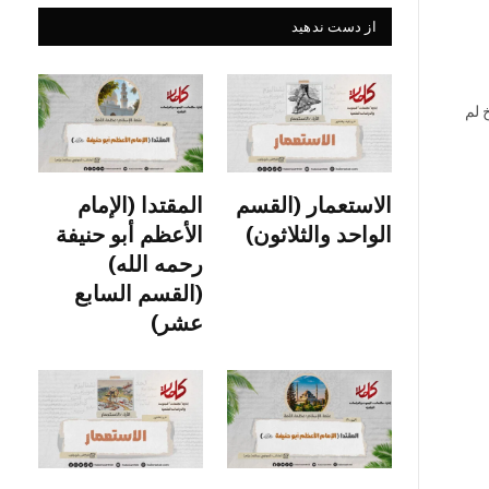
از دست ندهید
خ لم
الاستعمار (القسم
المقتدا (الإمام
الواحد والثلاثون)
الأعظم أبو حنيفة
رحمه الله)
(القسم السابع
عشر)