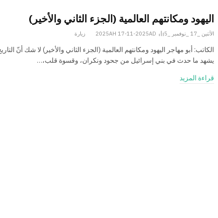
اليهود ومكانتهم العالمية (الجزء الثاني والأخير)
الأثنين _17 _نوفمبر _2025AH 17-11-2025AD
5
زيارة
الكاتب: أبو مهاجر اليهود ومكانتهم العالمية (الجزء الثاني والأخير) لا شك أنّ التاري
يشهد ما حدث في بني إسرائيل من جحود ونكران، وقسوة قلب،…
قراءة المزيد