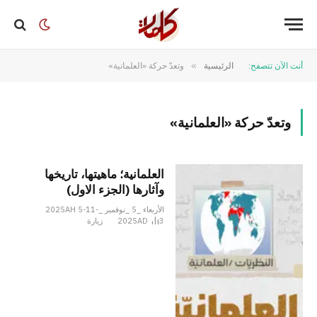
أنت الآن تتصفح:
الرئيسية
»
وتعدّ حركة «العلمانية»
وتعدّ حركة «العلمانية»
العلمانية؛ ماهيتها، تاريخها
وآثارها (الجزء الاول)
الأربعاء _5 _نوفمبر _2025AH 5-11-
3
2025AD
زيارة