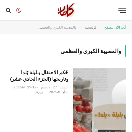
أنت الآن تتصفح:
الرئيسية
»
والمصيبة الكبرى والعظمى
والمصيبة الكبرى والعظمى
حُكم الاحتفال بـليلة يَلدا
وتاريخها (الجزء الحادي عشر)
السبت _27 _ديسمبر _2025AH 27-12-
6
2025AD
زيارة