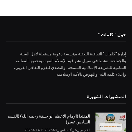
حول “كلمات”
إدارة "كلمات" الثقافية البحثية مؤسسة دعوية مستقلة لأهل السنة
والجماعة، تنشط في سبيل نشر قيم الإسلام النقية، وتحقيق المقاصد
السامية للشريعة الإسلامية السمحة، والتصدي للغزو الثقافي الغربي،
وإعلاء كلمة الله، والنهوض بالأمة الإسلامية.
المنشورات الشهيرة
المقتدا (الإمام الأعظم أبو حنيفة رحمه الله) (القسم
السادس عشر)
الخميس _6 _أغسطس _2026AH 6-8-2026AD