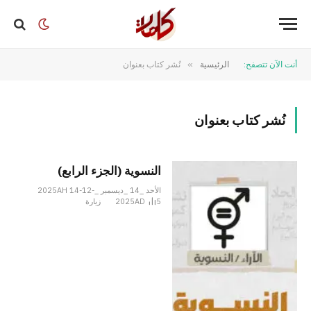
أنت الآن تتصفح:
الرئيسية
»
نُشر كتاب بعنوان
نُشر كتاب بعنوان
النسوية (الجزء الرابع)
الأحد _14 _ديسمبر _2025AH 14-12-
5
2025AD
زيارة