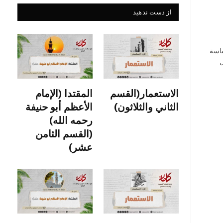
از دست ندهید
ياسة
ل
الاستعمار(القسم
المقتدا (الإمام
الثاني والثلاثون)
الأعظم أبو حنيفة
رحمه الله)
(القسم الثامن
عشر)