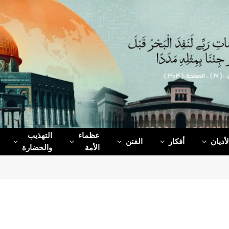
عظماء‌
التهذيب
لأديان
أفكار
الفتن
الأمة
والحضارة