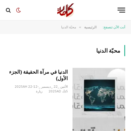
أنت الآن تتصفح:
الرئيسية
»
محبّة الدنيا
محبّة الدنيا
الدنيا في مرآة الحقيقة (الجزء
الأول)
الأثنين _22 _ديسمبر _2025AH 22-12-
5
2025AD
زيارة