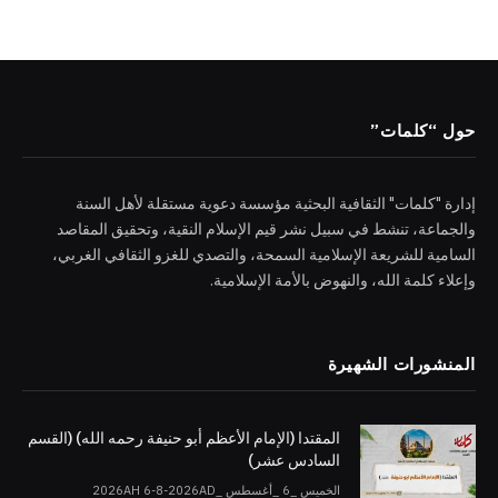
حول “كلمات”
إدارة "كلمات" الثقافية البحثية مؤسسة دعوية مستقلة لأهل السنة
والجماعة، تنشط في سبيل نشر قيم الإسلام النقية، وتحقيق المقاصد
السامية للشريعة الإسلامية السمحة، والتصدي للغزو الثقافي الغربي،
وإعلاء كلمة الله، والنهوض بالأمة الإسلامية.
المنشورات الشهيرة
المقتدا (الإمام الأعظم أبو حنيفة رحمه الله) (القسم
السادس عشر)
الخميس _6 _أغسطس _2026AH 6-8-2026AD