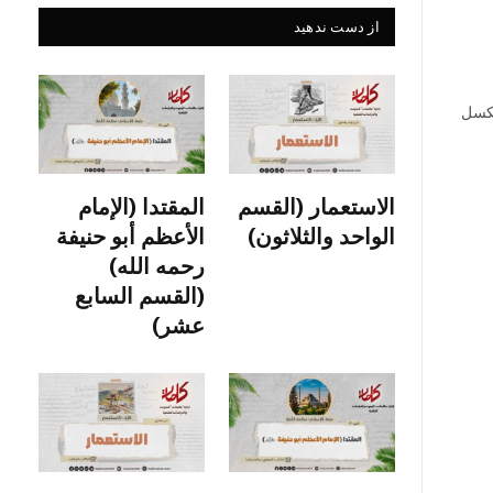
از دست ندهید
لكسل
الاستعمار (القسم
المقتدا (الإمام
الواحد والثلاثون)
الأعظم أبو حنيفة
رحمه الله)
(القسم السابع
عشر)