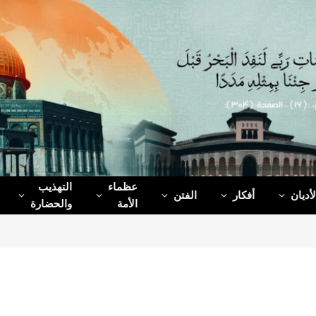
عظماء‌
التهذيب
لأديان
أفكار
الفتن
الأمة
والحضارة