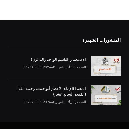
المنشورات الشهيرة
الاستعمار (القسم الواحد والثلاثون)
السبت _8 _أغسطس _2026AH 8-8-2026AD
المقتدا (الإمام الأعظم أبو حنيفة رحمه الله)
(القسم السابع عشر)
السبت _8 _أغسطس _2026AH 8-8-2026AD