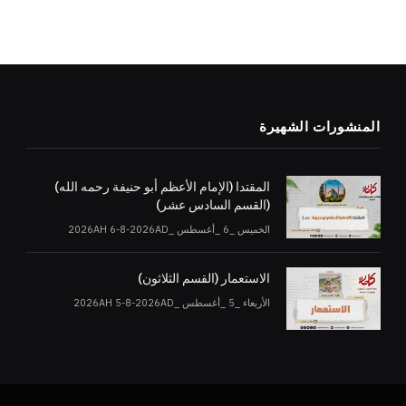
المنشورات الشهيرة
المقتدا (الإمام الأعظم أبو حنيفة رحمه الله)
(القسم السادس عشر)
الخميس _6 _أغسطس _2026AH 6-8-2026AD
الاستعمار (القسم الثلاثون)
الأربعاء _5 _أغسطس _2026AH 5-8-2026AD