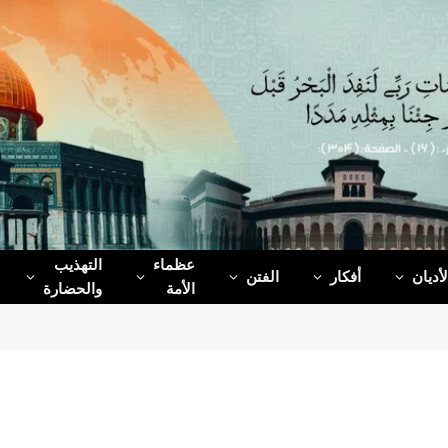
عظماء‌
التهذيب
لأديان
أفكار
الفتن
الأمة
والحضارة