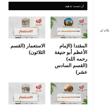
از دست ندهید
ظام لم
المقتدا (الإمام
الاستعمار (القسم
الأعظم أبو حنيفة
الثلاثون)
رحمه الله)
(القسم السادس
عشر)