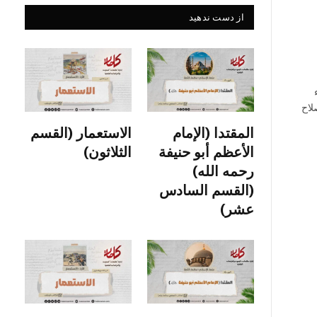
از دست ندهید
لاح
المقتدا (الإمام
الاستعمار (القسم
الأعظم أبو حنيفة
الثلاثون)
رحمه الله)
(القسم السادس
عشر)