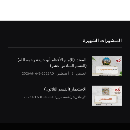
المنشورات الشهيرة
المقتدا (الإمام الأعظم أبو حنيفة رحمه الله)
(القسم السادس عشر)
الخميس _6 _أغسطس _2026AH 6-8-2026AD
الاستعمار (القسم الثلاثون)
الأربعاء _5 _أغسطس _2026AH 5-8-2026AD