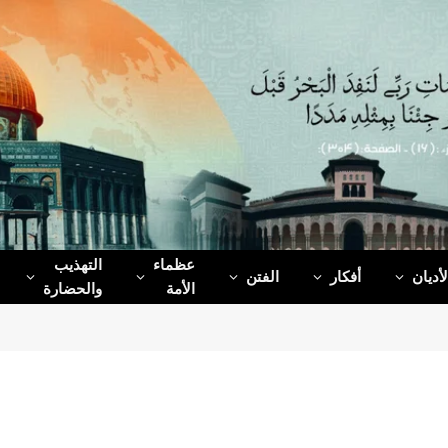
عظماء‌
التهذيب
لأديان
أفكار
الفتن
الأمة
والحضارة