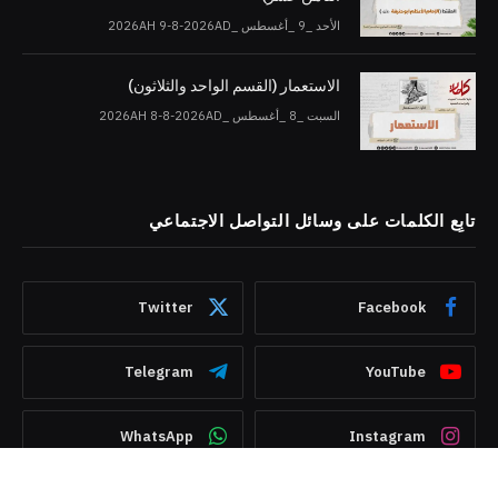
الأحد _9 _أغسطس _2026AH 9-8-2026AD
الاستعمار (القسم الواحد والثلاثون)
السبت _8 _أغسطس _2026AH 8-8-2026AD
تابِع الكلمات على وسائل التواصل الاجتماعي
Twitter
Facebook
Telegram
YouTube
WhatsApp
Instagram