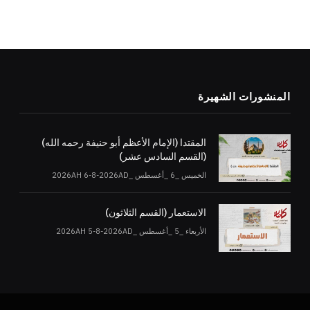
المنشورات الشهيرة
المقتدا (الإمام الأعظم أبو حنيفة رحمه الله)
(القسم السادس عشر)
الخميس _6 _أغسطس _2026AH 6-8-2026AD
الاستعمار (القسم الثلاثون)
الأربعاء _5 _أغسطس _2026AH 5-8-2026AD