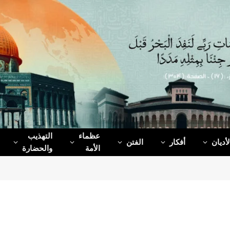
عظماء‌
التهذيب
لأديان
أفكار
الفتن
الأمة
والحضارة