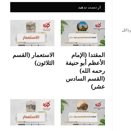
از دست ندهید
رذائل
المقتدا (الإمام
الاستعمار (القسم
الأعظم أبو حنيفة
الثلاثون)
رحمه الله)
(القسم السادس
عشر)