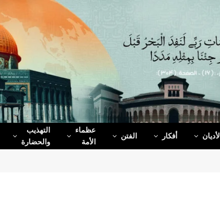
عظماء‌
التهذيب
لأديان
أفكار
الفتن
الأمة
والحضارة