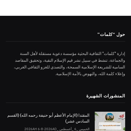
حول “كلمات”
إدارة "كلمات" الثقافية البحثية مؤسسة دعوية مستقلة لأهل السنة
والجماعة، تنشط في سبيل نشر قيم الإسلام النقية، وتحقيق المقاصد
السامية للشريعة الإسلامية السمحة، والتصدي للغزو الثقافي الغربي،
وإعلاء كلمة الله، والنهوض بالأمة الإسلامية.
المنشورات الشهيرة
المقتدا (الإمام الأعظم أبو حنيفة رحمه الله) (القسم
السادس عشر)
الخميس _6 _أغسطس _2026AH 6-8-2026AD