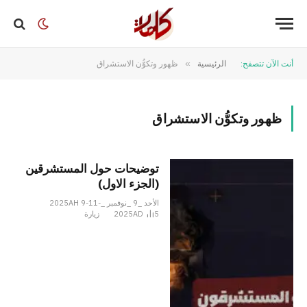
أنت الآن تتصفح:
الرئيسية
»
ظهور وتكوُّن الاستشراق
ظهور وتكوُّن الاستشراق
توضیحات حول المستشرقين
(الجزء الاول)
الأحد _9 _نوفمبر _2025AH 9-11-
5
2025AD
زيارة