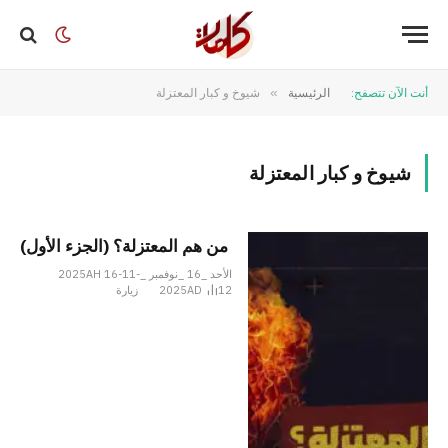
أنت الآن تتصفح:
الرئيسية
»
شيوخ و كبار المعتزلة
شيوخ و كبار المعتزلة
من هم المعتزلة؟ (الجزء الأول)
الأحد _16 _نوفمبر _2025AH 16-11-
12
2025AD
زيارة