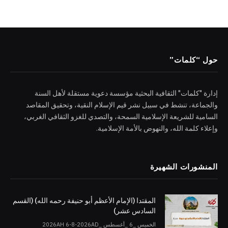
حول “كلمات”
إدارة "كلمات" الثقافية البحثية مؤسسة دعوية مستقلة لأهل السنة
والجماعة، تنشط في سبيل نشر قيم الإسلام النقية، وتحقيق المقاصد
السامية للشريعة الإسلامية السمحة، والتصدي للغزو الثقافي الغربي،
وإعلاء كلمة الله، والنهوض بالأمة الإسلامية.
المنشورات الشهيرة
المقتدا (الإمام الأعظم أبو حنيفة رحمه الله) (القسم
السادس عشر)
الخميس _6 _أغسطس _2026AH 6-8-2026AD