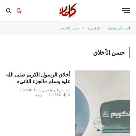
أنت الآن تتصفح:
الرئيسية
»
حسن الأخلاق
حسن الأخلاق
أخلاق الرسول الكريم صلى الله
عليه وسلم «الجزء الثانی»
السبت _1 _نوفمبر _2025AH 1-11-
13
2025AD
زيارة