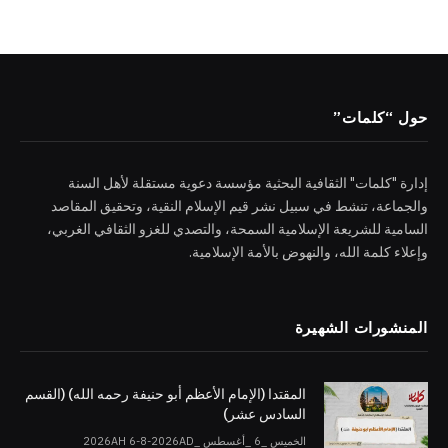
حول “كلمات”
إدارة "كلمات" الثقافية البحثية مؤسسة دعوية مستقلة لأهل السنة
والجماعة، تنشط في سبيل نشر قيم الإسلام النقية، وتحقيق المقاصد
السامية للشريعة الإسلامية السمحة، والتصدي للغزو الثقافي الغربي،
وإعلاء كلمة الله، والنهوض بالأمة الإسلامية.
المنشورات الشهيرة
المقتدا (الإمام الأعظم أبو حنيفة رحمه الله) (القسم
السادس عشر)
الخميس _6 _أغسطس _2026AH 6-8-2026AD