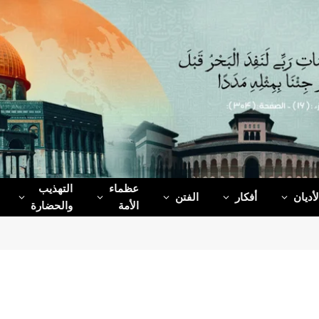
عظماء‌
التهذيب
لأديان
أفكار
الفتن
الأمة
والحضارة