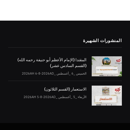
المنشورات الشهيرة
المقتدا (الإمام الأعظم أبو حنيفة رحمه الله)
(القسم السادس عشر)
الخميس _6 _أغسطس _2026AH 6-8-2026AD
الاستعمار (القسم الثلاثون)
الأربعاء _5 _أغسطس _2026AH 5-8-2026AD