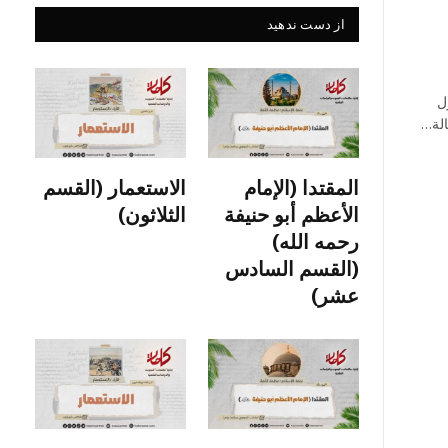
از دست ندهید
ل
الة…
المقتدا (الإمام
الاستعمار (القسم
الأعظم أبو حنيفة
الثلاثون)
رحمه الله)
(القسم السادس
عشر)