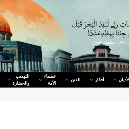
عظماء‌
التهذيب
لأديان
أفكار
الفتن
الأمة
والحضارة