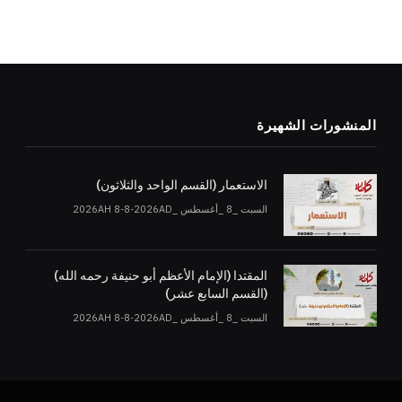
المنشورات الشهيرة
الاستعمار (القسم الواحد والثلاثون)
السبت _8 _أغسطس _2026AH 8-8-2026AD
المقتدا (الإمام الأعظم أبو حنيفة رحمه الله)
(القسم السابع عشر)
السبت _8 _أغسطس _2026AH 8-8-2026AD