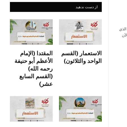
از دست ندهید
الذي
آن
الاستعمار (القسم
المقتدا (الإمام
الواحد والثلاثون)
الأعظم أبو حنيفة
رحمه الله)
(القسم السابع
عشر)