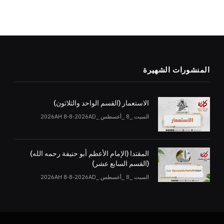
المنشورات الشهيرة
الاستعمار (القسم الواحد والثلاثون)
السبت _8 _أغسطس _2026AH 8-8-2026AD
المقتدا (الإمام الأعظم أبو حنيفة رحمه الله)
(القسم السابع عشر)
السبت _8 _أغسطس _2026AH 8-8-2026AD