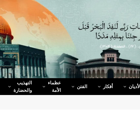
عظماء‌
التهذيب
لأديان
أفكار
الفتن
الأمة
والحضارة