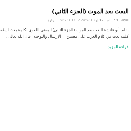
البعث بعد الموت (الجزء الثاني)
الثلاثاء _13 _يناير _2026AH 13-1-2026AD
12
زيارة
بقلم: أبو عائشة البعث بعد الموت (الجزء الثاني) المعنى اللغوي لكلمة بعث استُ
كلمة بعث في كلام العرب على معنيين: الإرسال والتوجيه: قال الله تعالى:…
قراءة المزيد