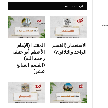
از دست ندهید
عملت
الاستعمار (القسم
المقتدا (الإمام
الواحد والثلاثون)
الأعظم أبو حنيفة
رحمه الله)
(القسم السابع
عشر)