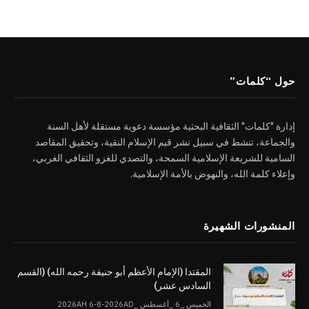
حول “كلمات”
إدارة "كلمات" الثقافية البحثية مؤسسة دعوية مستقلة لأهل السنة
والجماعة، تنشط في سبيل نشر قيم الإسلام النقية، وتحقيق المقاصد
السامية للشريعة الإسلامية السمحة، والتصدي للغزو الثقافي الغربي،
وإعلاء كلمة الله، والنهوض بالأمة الإسلامية.
المنشورات الشهيرة
المقتدا (الإمام الأعظم أبو حنيفة رحمه الله) (القسم
السادس عشر)
الخميس _6 _أغسطس _2026AH 6-8-2026AD