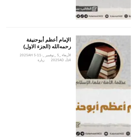
الإمام أعظم أبوحنیفة
رحمه‌الله (الجزء الاول)
الأربعاء _5 _نوفمبر _2025AH 5-11-
4
2025AD
زيارة