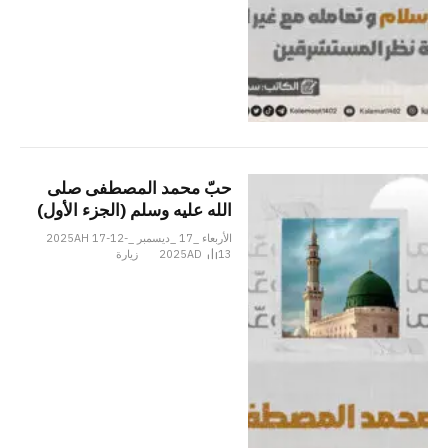
حبّ محمد المصطفى صلى
الله عليه وسلم (الجزء الأول)
الأربعاء _17 _ديسمبر _2025AH 17-12-
13
2025AD
زيارة