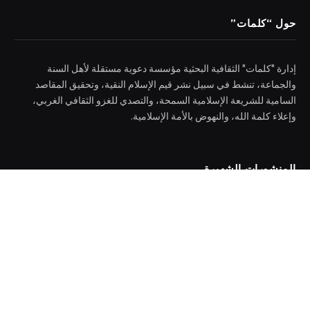
حول “كلمات”
إدارة "كلمات" الثقافية البحثية مؤسسة دعوية مستقلة لأهل السنة
والجماعة، تنشط في سبيل نشر قيم الإسلام النقية، وتحقيق المقاصد
السامية للشريعة الإسلامية السمحة، والتصدي للغزو الثقافي الغربي،
وإعلاء كلمة الله، والنهوض بالأمة الإسلامية.
المنشورات الشهيرة
المقتدا (الإمام الأعظم أبو حنيفة رحمه الله) (القسم
السادس عشر)
الخميس _6 _أغسطس _2026AH 6-8-2026AD
الاستعمار (القسم الثلاثون)
الأربعاء _5 _أغسطس _2026AH 5-8-2026AD