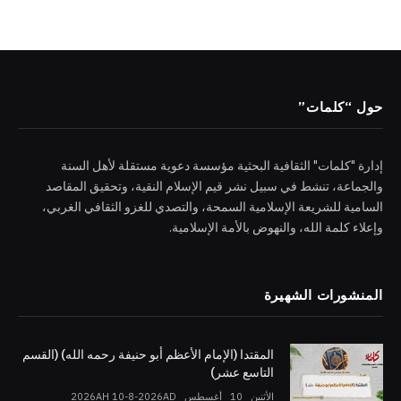
حول “كلمات”
إدارة "كلمات" الثقافية البحثية مؤسسة دعوية مستقلة لأهل السنة
والجماعة، تنشط في سبيل نشر قيم الإسلام النقية، وتحقيق المقاصد
السامية للشريعة الإسلامية السمحة، والتصدي للغزو الثقافي الغربي،
وإعلاء كلمة الله، والنهوض بالأمة الإسلامية.
المنشورات الشهيرة
المقتدا (الإمام الأعظم أبو حنيفة رحمه الله) (القسم
التاسع عشر)
الأثنين _10 _أغسطس _2026AH 10-8-2026AD